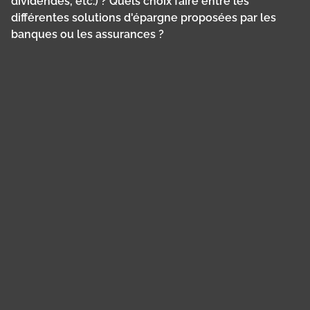
dividendes, etc.) ? Quels choix faire entre les
différentes solutions d'épargne proposées par les
banques ou les assurances ?
Panneau de gestion des cookies